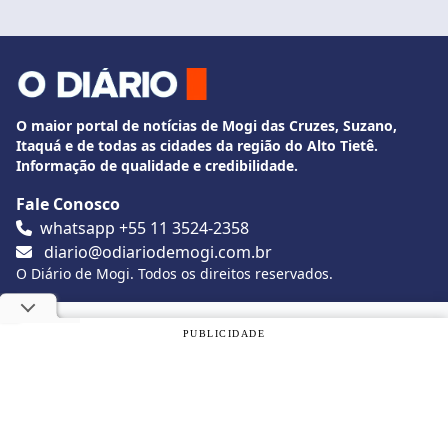
O maior portal de notícias de Mogi das Cruzes, Suzano,
Itaquá e de todas as cidades da região do Alto Tietê.
Informação de qualidade e credibilidade.
Fale Conosco
whatsapp +55 11 3524-2358
diario@odiariodemogi.com.br
O Diário de Mogi. Todos os direitos reservados.
Siga O Diário nas redes sociais
Utilizamos cookies, de acordo com a nossa
Política de
PUBLICIDADE
Privacidade
, e ao continuar navegando, você concorda com
estas condições.
Politica de Privacidade
Desenvolvido por
Caio Souza
OK