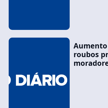
Aumento 
roubos p
moradore