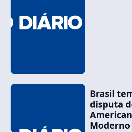
Brasil te
disputa d
American
Moderno