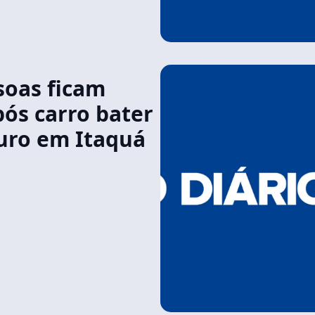
soas ficam
pós carro bater
uro em Itaquá