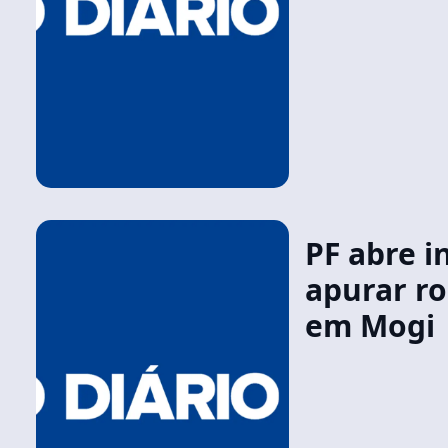
PF abre i
apurar r
em Mogi