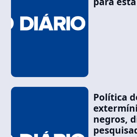
para esta
Política 
extermíni
negros, d
pesquisa