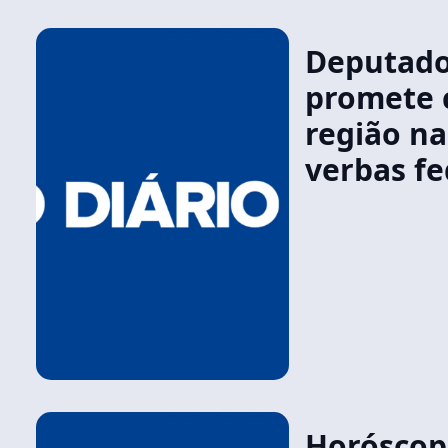
Deputad
promete 
região na
verbas fe
Horóscopo