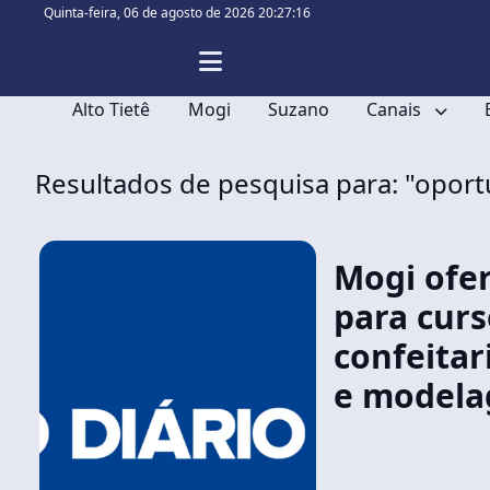
Quinta-feira,
06 de agosto de 2026 20:27:17
Alto Tietê
Mogi
Suzano
Canais
Resultados de pesquisa para: "opor
Mogi ofer
para curs
confeitar
e modela