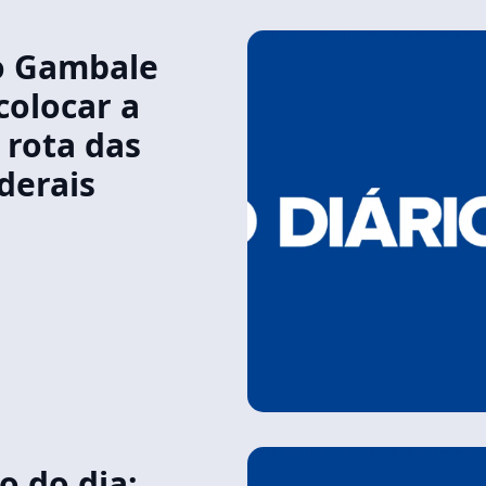
o Gambale
colocar a
 rota das
derais
 do dia: