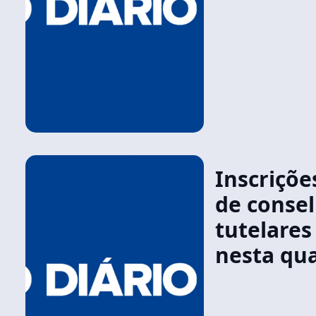
Inscriçõe
de consel
tutelares
nesta qua