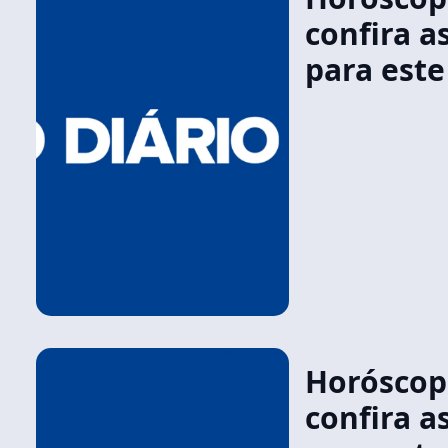
confira a
para est
Horóscopo
confira a