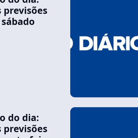
s previsões
e sábado
 do dia:
s previsões