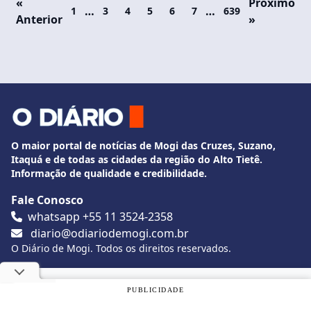
«
Próximo
…
…
1
3
4
5
6
7
639
Anterior
»
O maior portal de notícias de Mogi das Cruzes, Suzano,
Itaquá e de todas as cidades da região do Alto Tietê.
Informação de qualidade e credibilidade.
Fale Conosco
whatsapp +55 11 3524-2358
diario@odiariodemogi.com.br
O Diário de Mogi. Todos os direitos reservados.
Siga O Diário nas redes sociais
Utilizamos cookies, de acordo com a nossa
Política de
PUBLICIDADE
Privacidade
, e ao continuar navegando, você concorda com