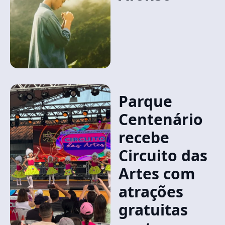
Parque
Centenário
recebe
Circuito das
Artes com
atrações
gratuitas