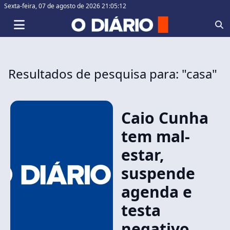
Sexta-feira,
07 de agosto de 2026 21:05:12
Resultados de pesquisa para: "casa"
Caio Cunha
tem mal-
estar,
suspende
agenda e
testa
negativo