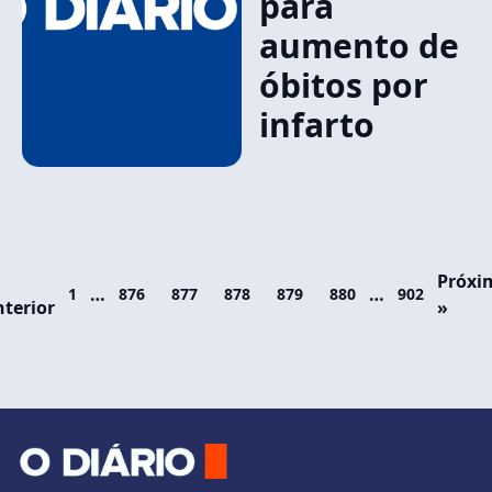
para
aumento de
óbitos por
infarto
Próxi
…
…
1
876
877
878
879
880
902
terior
»