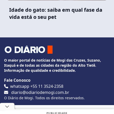
Idade do gato: saiba em qual fase da
vida está o seu pet
O maior portal de notícias de Mogi das Cruzes, Suzano,
Itaquá e de todas as cidades da região do Alto Tietê.
Informação de qualidade e credibilidade.
Fale Conosco
whatsapp +55 11 3524-2358
diario@odiariodemogi.com.br
O Diário de Mogi. Todos os direitos reservados.
Siga O Diário nas redes sociais
Utilizamos cookies, de acordo com a nossa
Política de
PUBLICIDADE