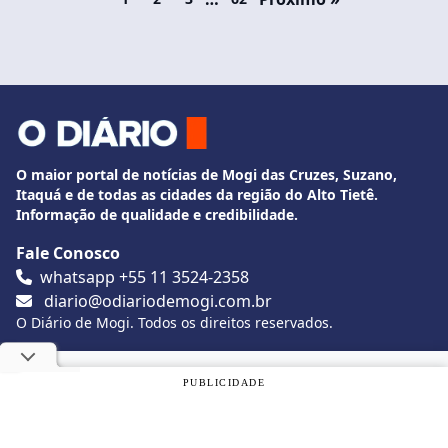
O maior portal de notícias de Mogi das Cruzes, Suzano,
Itaquá e de todas as cidades da região do Alto Tietê.
Informação de qualidade e credibilidade.
Fale Conosco
whatsapp +55 11 3524-2358
diario@odiariodemogi.com.br
O Diário de Mogi. Todos os direitos reservados.
Siga O Diário nas redes sociais
Utilizamos cookies, de acordo com a nossa
Política de
PUBLICIDADE
Privacidade
, e ao continuar navegando, você concorda com
estas condições.
Politica de Privacidade