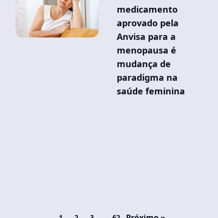
medicamento
aprovado pela
Anvisa para a
menopausa é
mudança de
paradigma na
saúde feminina
…
Próximo »
1
2
3
62