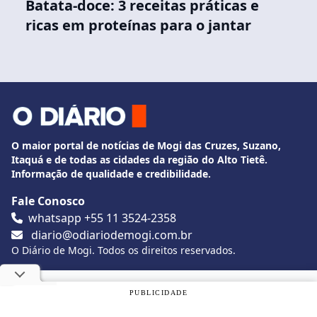
Batata-doce: 3 receitas práticas e
ricas em proteínas para o jantar
O maior portal de notícias de Mogi das Cruzes, Suzano,
Itaquá e de todas as cidades da região do Alto Tietê.
Informação de qualidade e credibilidade.
Fale Conosco
whatsapp +55 11 3524-2358
diario@odiariodemogi.com.br
O Diário de Mogi. Todos os direitos reservados.
Siga O Diário nas redes sociais
Utilizamos cookies, de acordo com a nossa
Política de
PUBLICIDADE
Privacidade
, e ao continuar navegando, você concorda com