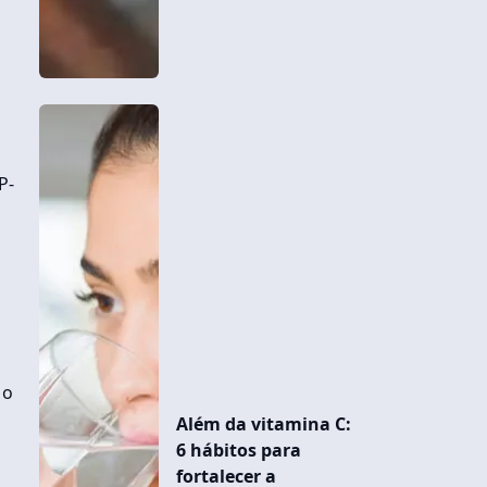
P-
 o
Além da vitamina C:
6 hábitos para
fortalecer a