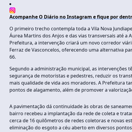
Acompanhe O Diário no Instagram e fique por dentr
O primeiro trecho contempla toda a Vila Nova Jundiap
Áurea Martins dos Anjos e das vias transversais até a
Prefeitura, a intervenção criará um novo corredor viár
Ferraz de Vasconcelos, oferecendo uma alternativa par
66.
Segundo a administração municipal, as intervenções t
segurança de motoristas e pedestres, reduzir os trans
mais qualidade de vida aos moradores. A Prefeitura t
pontos de alagamento, além de promover a valorização
A pavimentação dá continuidade às obras de saneament
bairro recebeu a implantação da rede de coleta e trata
cerca de 16 quilômetros de redes coletoras e novas es
eliminação do esgoto a céu aberto em diversos pontos