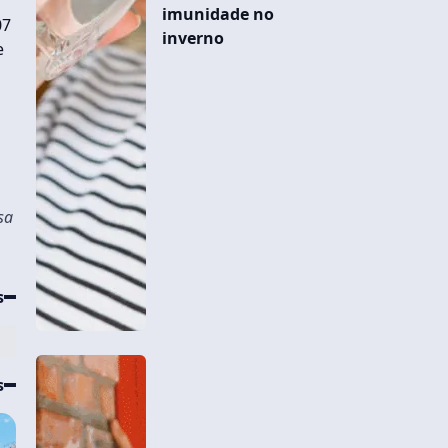
imunidade no
07
inverno
e
sa
s
s