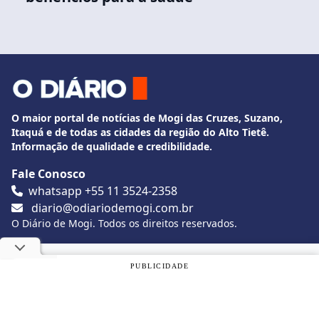
O maior portal de notícias de Mogi das Cruzes, Suzano,
Itaquá e de todas as cidades da região do Alto Tietê.
Informação de qualidade e credibilidade.
Fale Conosco
whatsapp +55 11 3524-2358
diario@odiariodemogi.com.br
O Diário de Mogi. Todos os direitos reservados.
Siga O Diário nas redes sociais
Utilizamos cookies, de acordo com a nossa
Política de
PUBLICIDADE
Privacidade
, e ao continuar navegando, você concorda com
estas condições.
Politica de Privacidade
Desenvolvido por
Caio Souza