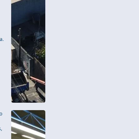
a.
vo
,