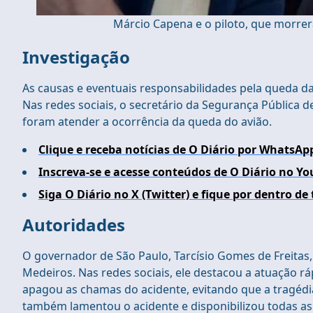
Márcio Capena e o piloto, que morre
I
nvestigação
As causas e eventuais responsabilidades pela queda da 
Nas redes sociais, o secretário da Segurança Pública d
foram atender a ocorrência da queda do avião.
Clique e receba notícias de O Diário por WhatsAp
Inscreva-se e acesse conteúdos de O Diário no Yo
Siga O Diário no X (Twitter) e fique por dentro de
Autoridades
O governador de São Paulo, Tarcísio Gomes de Freitas
Medeiros. Nas redes sociais, ele destacou a atuação
apagou as chamas do acidente, evitando que a tragédia
também lamentou o acidente e disponibilizou todas as