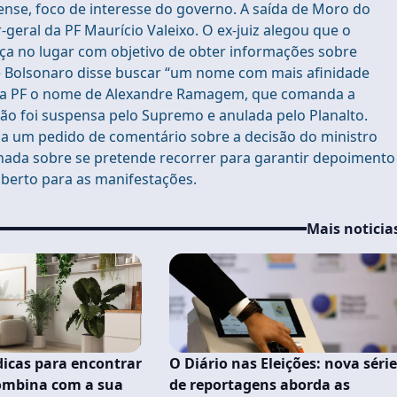
ense, foco de interesse do governo. A saída de Moro do
geral da PF Maurício Valeixo. O ex-juiz alegou que o
a no lugar com objetivo de obter informações sobre
ue Bolsonaro disse buscar “um nome com mais afinidade
o na PF o nome de Alexandre Ramagem, que comanda a
ção foi suspensa pelo Supremo e anulada pelo Planalto.
 a um pedido de comentário sobre a decisão do ministro
onada sobre se pretende recorrer para garantir depoimento
aberto para as manifestações.
Mais noticia
dicas para encontrar
O Diário nas Eleições: nova séri
combina com a sua
de reportagens aborda as