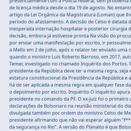
presencialmente com a Polícia Federal, sem problema n
de licença médica desde o dia 19 de agosto. No entant
artigo da Lei Orgânica da Magistratura (Loman) que lh
período do afastamento. A decisão de Celso é datada d
inesperada internação hospitalar e posterior cirurgia 
decisão, embora já estivesse pronta Na visão do procur
por enviar uma manifestação por escrito, ir pessoalme
a Mello em 2 de julho, após o relator ter enviado uma
quando o ministro Luís Roberto Barroso, em 2017, aut
Temer, investigado no chamado Inquérito dos Portos. 
presidente da República deve ter a mesma regra, seja 
estatura constitucional da Presidência da República e 
há de ser aplicada a mesma regra em qualquer fase da i
o depoimento por escrito. Inquérito O inquérito apura 
presidente no comando da PF. O ex-juiz foi o primeiro
declarações de Bolsonaro na reunião ministerial do dia
divulgada também por ordem do ministro Celso de Mel
presidente afirmando que não vai esperar alguém “f***
da segurança no Rio”. A versão do Planalto é que Bol