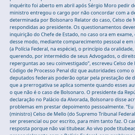
inquérito foi aberto em abril após Sérgio Moro pedir 
ministro entregou o cargo por não concordar com a dem
determinada por Bolsonaro Relator do caso, Celso de
respondidas ao presidente. Os questionamentos deverã
inquirição do Chefe de Estado, no caso ora em exame,
desse modo, mediante comparecimento pessoal e em r
(a Polícia Federal, na espécie), o princípio da oralid
querendo, por intermédio de seus Advogados, o direito
reperguntas ao seu coinvestigado”, escreveu Celso de 
Código de Processo Penal diz que autoridades como o 
deputados federais poderão optar pela prestação de de
que a prerrogativa se aplica somente quando esses au
o que não é o caso de Bolsonaro. O presidente da Rep
declaração no Palácio da Alvorada, Bolsonaro disse ac
problemas em prestar depoimento pessoalmente. “Eu 
(ministro) Celso de Mello (do Supremo Tribunal Federal)
ser presencial ou por escrito, para mim tanto faz. O c
resposta porque não vai titubear. Ao vivo pode titube