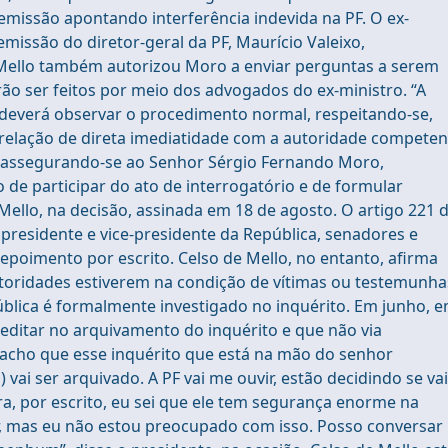
demissão apontando interferência indevida na PF. O ex-
issão do diretor-geral da PF, Maurício Valeixo,
 Mello também autorizou Moro a enviar perguntas a serem
o ser feitos por meio dos advogados do ex-ministro. “A
 deverá observar o procedimento normal, respeitando-se,
elação de direta imediatidade com a autoridade competen
ade, assegurando-se ao Senhor Sérgio Fernando Moro,
 de participar do ato de interrogatório e de formular
Mello, na decisão, assinada em 18 de agosto. O artigo 221 
presidente e vice-presidente da República, senadores e
poimento por escrito. Celso de Mello, no entanto, afirma
toridades estiverem na condição de vítimas ou testemunha
ública é formalmente investigado no inquérito. Em junho, 
reditar no arquivamento do inquérito e que não via
acho que esse inquérito que está na mão do senhor
 vai ser arquivado. A PF vai me ouvir, estão decidindo se vai
ara, por escrito, eu sei que ele tem segurança enorme na
ar, mas eu não estou preocupado com isso. Posso conversar