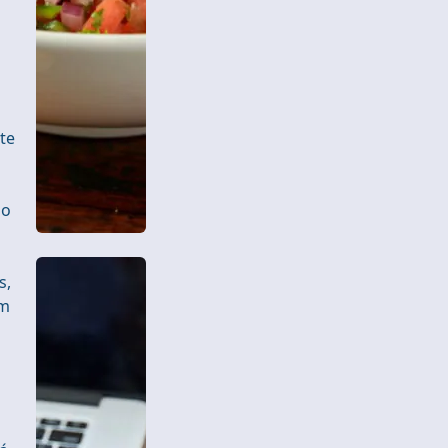
te
do
s,
em