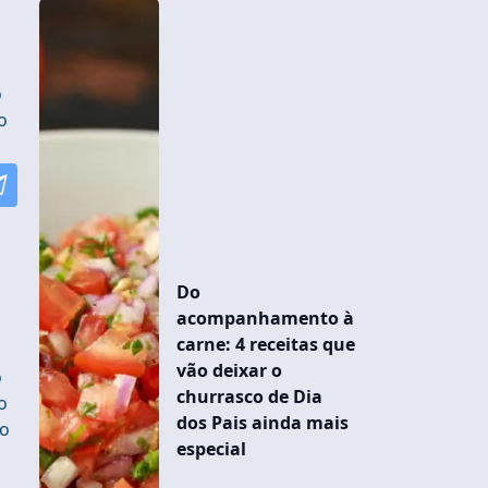
o
o
Do
acompanhamento à
carne: 4 receitas que
vão deixar o
o
churrasco de Dia
o
dos Pais ainda mais
so
especial