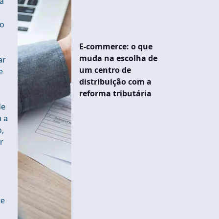
tá
do
E-commerce: o que
muda na escolha de
ar
um centro de
e
distribuição com a
reforma tributária
de
a a
o,
r
te