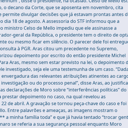
enhum”, disse o presidente, na ocasião. Celso de Mello es
o, o decano da Corte, que se aposenta em novembro, cita
e permite divulgar decisões que já estavam prontas antes 
o dia 18 de agosto. A assessoria do STF informou que a
do ministro Celso de Mello impediu que ele assinasse a
ador-geral da República, o presidente tem o direito de opt
nte ou mesmo ficar em silêncio. O parecer dele foi entregu
 consulta à PGR. Aras citou um precedente no Supremo,
orizou depoimento por escrito do então presidente Michel
Para Aras, mesmo sem estar previsto na lei, o depoimento 
ele investigado, seja ele uma testemunha de um caso. “Dad
a envergadura das relevantes atribuições atinentes ao carg
nvestigação ou do processo penal”, disse Aras, ao justifica
as declarações de Moro sobre “interferências políticas” do
 a prestar depoimento no caso, na qual revelou as
 22 de abril. A gravação se tornou peça-chave do caso e foi
lo. Entre palavrões e ameaças, as imagens mostram o
* a minha família toda” e que já havia tentado “trocar gen
sonaro se referia a sua segurança pessoal enquanto Moro