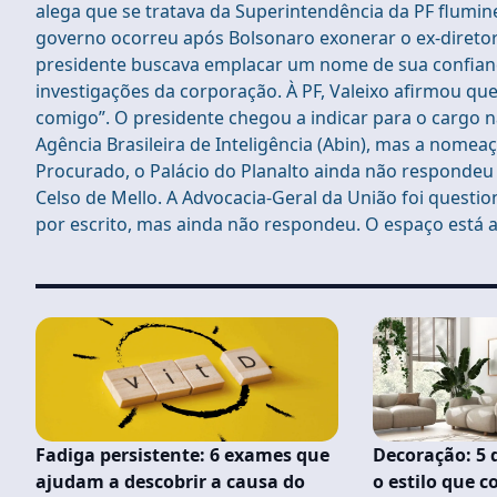
alega que se tratava da Superintendência da PF flumin
governo ocorreu após Bolsonaro exonerar o ex-diretor-
presidente buscava emplacar um nome de sua confianç
investigações da corporação. À PF, Valeixo afirmou q
comigo”. O presidente chegou a indicar para o carg
Agência Brasileira de Inteligência (Abin), mas a nomea
Procurado, o Palácio do Planalto ainda não respondeu
Celso de Mello. A Advocacia-Geral da União foi questi
por escrito, mas ainda não respondeu. O espaço está 
Fadiga persistente: 6 exames que
Decoração: 5 
ajudam a descobrir a causa do
o estilo que 