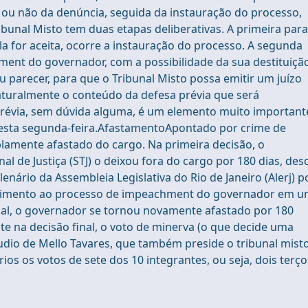
e ou não da denúncia, seguida da instauração do processo,
ribunal Misto tem duas etapas deliberativas. A primeira para
ela for aceita, ocorre a instauração do processo. A segunda
ent do governador, com a possibilidade da sua destituiçã
u parecer, para que o Tribunal Misto possa emitir um juízo
naturalmente o conteúdo da defesa prévia que será
révia, sem dúvida alguma, é um elemento muito important
nesta segunda-feira.AfastamentoApontado por crime de
plamente afastado do cargo. Na primeira decisão, o
 de Justiça (STJ) o deixou fora do cargo por 180 dias, des
nário da Assembleia Legislativa do Rio de Janeiro (Alerj) p
guimento ao processo de impeachment do governador em 
unal, o governador se tornou novamente afastado por 180
te na decisão final, o voto de minerva (o que decide uma
dio de Mello Tavares, que também preside o tribunal misto
os os votos de sete dos 10 integrantes, ou seja, dois terço