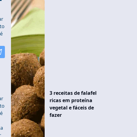
ar
sto
té
3 receitas de falafel
ar
ricas em proteína
sto
vegetal e fáceis de
té
fazer
ra
r