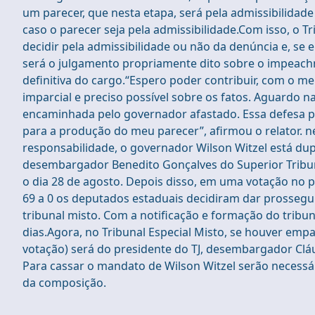
um parecer, que nesta etapa, será pela admissibilidad
caso o parecer seja pela admissibilidade.Com isso, o T
decidir pela admissibilidade ou não da denúncia e, se 
será o julgamento propriamente dito sobre o impeachm
definitiva do cargo.“Espero poder contribuir, com o me
imparcial e preciso possível sobre os fatos. Aguardo 
encaminhada pelo governador afastado. Essa defesa p
para a produção do meu parecer”, afirmou o relator. 
responsabilidade, o governador Wilson Witzel está du
desembargador Benedito Gonçalves do Superior Tribunal
o dia 28 de agosto. Depois disso, em uma votação no ple
69 a 0 os deputados estaduais decidiram dar prosse
tribunal misto. Com a notificação e formação do trib
dias.Agora, no Tribunal Especial Misto, se houver empa
votação) será do presidente do TJ, desembargador Cláu
Para cassar o mandato de Wilson Witzel serão necessári
da composição.