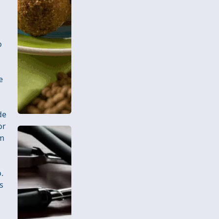
o
e
de
or
um
.
s