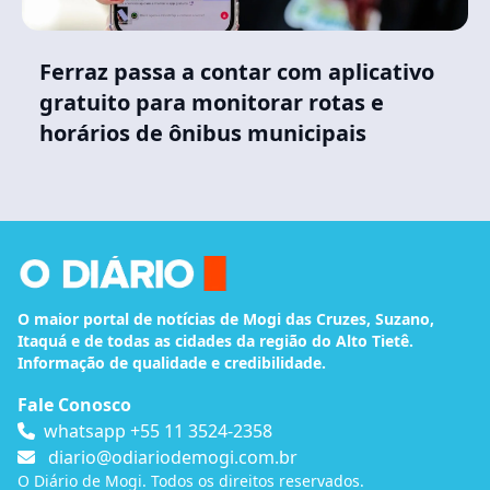
Ferraz passa a contar com aplicativo
gratuito para monitorar rotas e
horários de ônibus municipais
O maior portal de notícias de Mogi das Cruzes, Suzano,
Itaquá e de todas as cidades da região do Alto Tietê.
Informação de qualidade e credibilidade.
Fale Conosco
whatsapp +55 11 3524-2358
diario@odiariodemogi.com.br
O Diário de Mogi. Todos os direitos reservados.