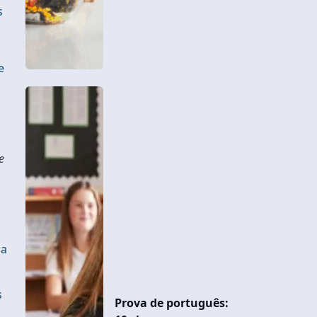
s
e
e
da
s
Prova de português: