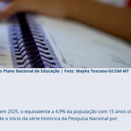
pelo Plano Nacional de Educação | Foto: Mayke Toscano/GCOM-MT
 em 2025, o equivalente a 4,9% da população com 15 anos o
de o início da série histórica da Pesquisa Nacional por