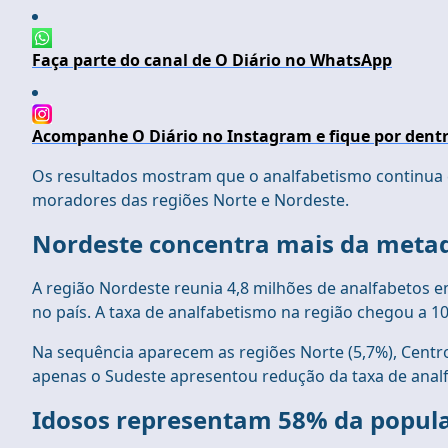
Faça parte do canal de O Diário no WhatsApp
Acompanhe O Diário no Instagram e fique por dentr
Os resultados mostram que o analfabetismo continua 
moradores das regiões Norte e Nordeste.
Nordeste concentra mais da metad
A região Nordeste reunia 4,8 milhões de analfabetos e
no país. A taxa de analfabetismo na região chegou a 1
Na sequência aparecem as regiões Norte (5,7%), Centro-
apenas o Sudeste apresentou redução da taxa de anal
Idosos representam 58% da popul