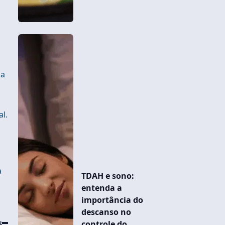
da
l.
à
TDAH e sono:
entenda a
importância do
descanso no
s
controle do