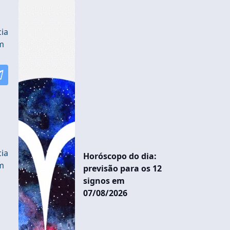
cia
m
cia
Horóscopo do dia:
m
previsão para os 12
signos em
07/08/2026