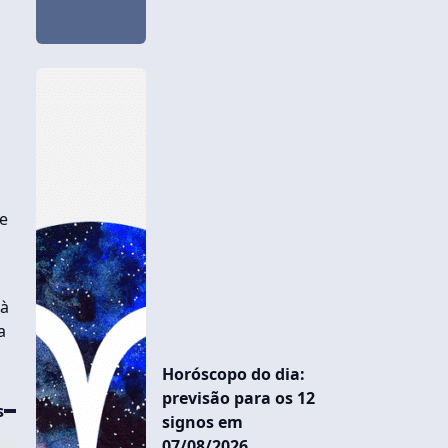
e
 à
a
Horóscopo do dia:
previsão para os 12
s
signos em
07/08/2026