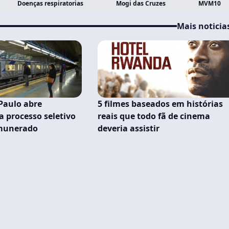
Doenças respiratorias
Mogi das Cruzes
MVM10
Mais noticia
Paulo abre
5 filmes baseados em histórias
a processo seletivo
reais que todo fã de cinema
emunerado
deveria assistir