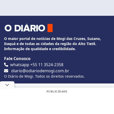
O maior portal de notícias de Mogi das Cruzes, Suzano,
Itaquá e de todas as cidades da região do Alto Tietê.
Informação de qualidade e credibilidade.
Fale Conosco
whatsapp +55 11 3524-2358
diario@odiariodemogi.com.br
O Diário de Mogi. Todos os direitos reservados.
Siga O Diário nas redes sociais
Utilizamos cookies, de acordo com a nossa
Política de
PUBLICIDADE
Privacidade
, e ao continuar navegando, você concorda com
estas condições.
Politica de Privacidade
Desenvolvido por
Caio Souza
OK