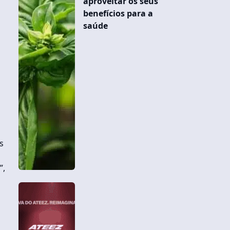
aproveitar os seus
benefícios para a
saúde
s
”,