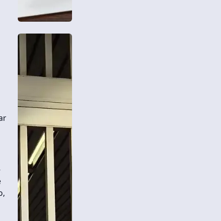
ar
-
e
o,