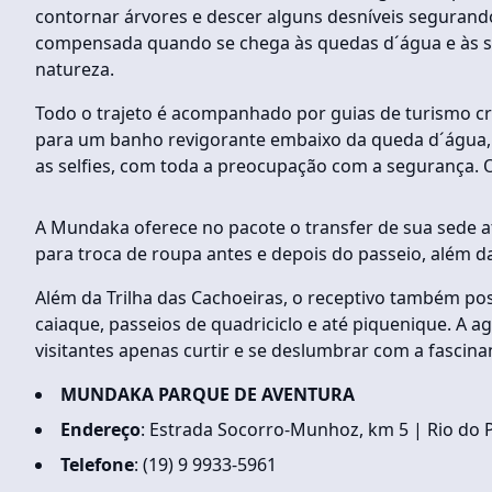
contornar árvores e descer alguns desníveis segurand
compensada quando se chega às quedas d´água e às su
natureza.
Todo o trajeto é acompanhado por guias de turismo cr
para um banho revigorante embaixo da queda d´água, 
as selfies, com toda a preocupação com a segurança. O 
A Mundaka oferece no pacote o transfer de sua sede até
para troca de roupa antes e depois do passeio, além d
Além da Trilha das Cachoeiras, o receptivo também poss
caiaque, passeios de quadriciclo e até piquenique. A a
visitantes apenas curtir e se deslumbrar com a fascina
MUNDAKA PARQUE DE AVENTURA
Endereço
: Estrada Socorro-Munhoz, km 5 | Rio do P
Telefone
: (19) 9 9933-5961