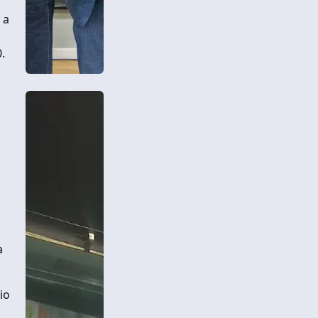
 a
.
a
io