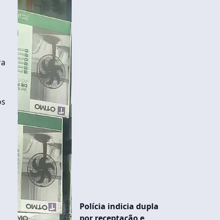
ra
os
Polícia indicia dupla
por receptação e