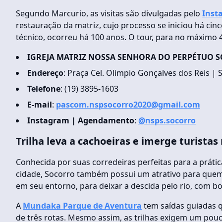
Segundo Marcurio, as visitas são divulgadas pelo
Inst
restauração da matriz, cujo processo se iniciou há ci
técnico, ocorreu há 100 anos. O tour, para no máximo 
IGREJA MATRIZ NOSSA SENHORA DO PERPÉTUO 
Endereço
: Praça Cel. Olimpio Gonçalves dos Reis | 
Telefone
: (19) 3895-1603
E-mail
:
pascom.nspsocorro2020@gmail.com
Instagram | Agendamento
:
@nsps.socorro
Trilha leva a cachoeiras e imerge turistas
Conhecida por suas corredeiras perfeitas para a prátic
cidade, Socorro também possui um atrativo para quem
em seu entorno, para deixar a descida pelo rio, com b
A
Mundaka Parque de Aventura
tem saídas guiadas 
de três rotas. Mesmo assim, as trilhas exigem um pou