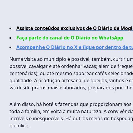
Assista conteúdos exclusivos de O Diário de Mogi
Faça parte do canal de O Diário no WhatsApp
Acompanhe O Diário no X e fique por dentro de 
Numa visita ao município é possível, também, curtir um
possível cavalgar e até ordenhar vacas; além de freq
centenárias), ou até mesmo saborear cafés selecionad
qualidade. A produção artesanal de queijos, vinhos e 
vai desde pratos mais elaborados, preparados por chef
Além disso, há hotéis fazendas que proporcionam aos
toda a família, em volta à muita natureza. A convivênci
incríveis e inesquecíveis. Há outros meios de hosped
bucólico.