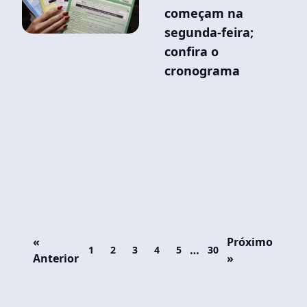
começam na
segunda-feira;
confira o
cronograma
«
Próximo
…
1
2
3
4
5
30
Anterior
»