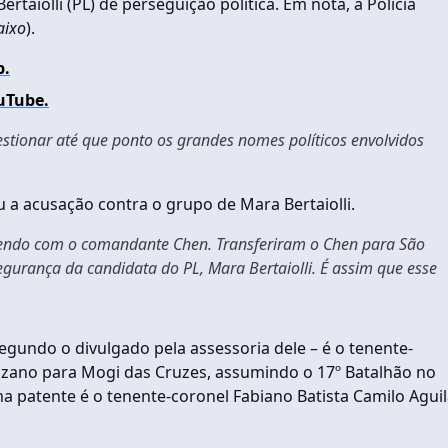
taiolli (PL) de perseguição política. Em nota, a Polícia
aixo
).
p.
uTube.
stionar até que ponto os grandes nomes políticos envolvidos
a acusação contra o grupo de Mara Bertaiolli.
fazendo com o comandante Chen. Transferiram o Chen para São
egurança da candidata do PL, Mara Bertaiolli. É assim que esse
gundo o divulgado pela assessoria dele – é o tenente-
Suzano para Mogi das Cruzes, assumindo o 17º Batalhão no
 patente é o tenente-coronel Fabiano Batista Camilo Aguil