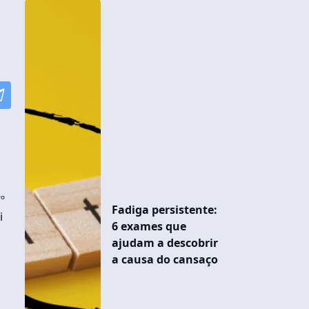
º
Fadiga persistente:
i
6 exames que
ajudam a descobrir
a causa do cansaço