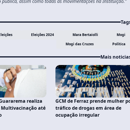
o pública, assim como todas as movimentações na Instituição.”
Tag
Eleições
Eleições 2024
Mara Bertaiolli
Mogi
Mogi das Cruzes
Política
Mais noticia
 Guararema realiza
GCM de Ferraz prende mulher p
Multivacinação até
tráfico de drogas em área de
o
ocupação irregular