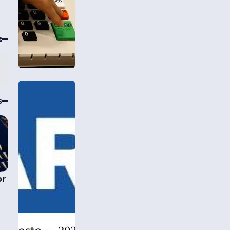
s
s
or