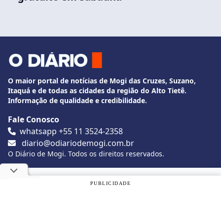
O maior portal de notícias de Mogi das Cruzes, Suzano,
Itaquá e de todas as cidades da região do Alto Tietê.
Informação de qualidade e credibilidade.
Fale Conosco
whatsapp +55 11 3524-2358
diario@odiariodemogi.com.br
O Diário de Mogi. Todos os direitos reservados.
Siga O Diário nas redes sociais
Utilizamos cookies, de acordo com a nossa
Política de
PUBLICIDADE
Privacidade
, e ao continuar navegando, você concorda com
estas condições.
Politica de Privacidade
Desenvolvido por
Caio Souza
OK