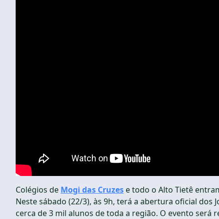
Colégios de
Mogi das Cruzes
e todo o Alto Tietê entra
Neste sábado (22/3), às 9h, terá a abertura oficial dos
cerca de 3 mil alunos de toda a região. O evento será