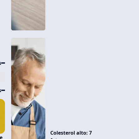
s
s
Colesterol alto: 7
e