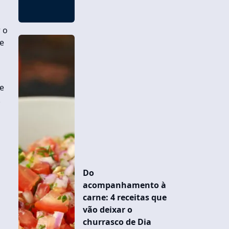
 o
se
 e
.
Do
acompanhamento à
carne: 4 receitas que
vão deixar o
churrasco de Dia