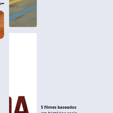
s
5 filmes baseados