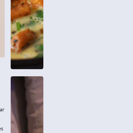
ar
es