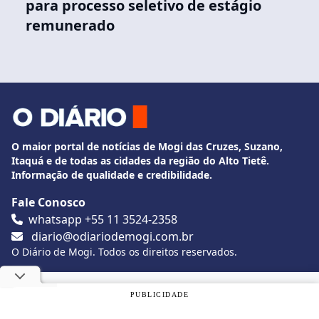
para processo seletivo de estágio
remunerado
O maior portal de notícias de Mogi das Cruzes, Suzano,
Itaquá e de todas as cidades da região do Alto Tietê.
Informação de qualidade e credibilidade.
Fale Conosco
whatsapp +55 11 3524-2358
diario@odiariodemogi.com.br
O Diário de Mogi. Todos os direitos reservados.
Siga O Diário nas redes sociais
Utilizamos cookies, de acordo com a nossa
Política de
PUBLICIDADE
Privacidade
, e ao continuar navegando, você concorda com