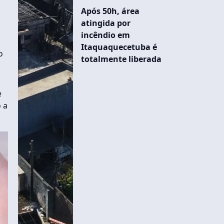
Após 50h, área
atingida por
incêndio em
Itaquaquecetuba é
o
totalmente liberada
e
 a