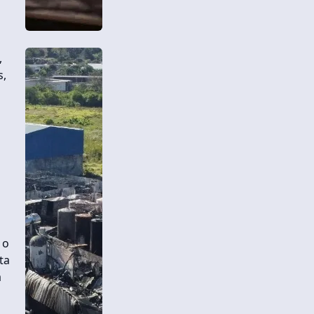
,
s,
 o
ta
a