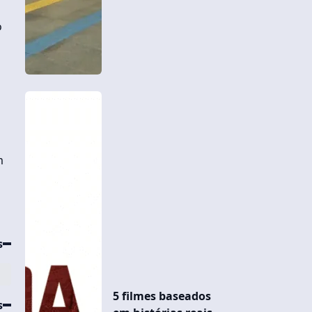
o
m
.
s
5 filmes baseados
s