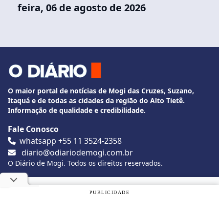
feira, 06 de agosto de 2026
O maior portal de notícias de Mogi das Cruzes, Suzano,
Itaquá e de todas as cidades da região do Alto Tietê.
Informação de qualidade e credibilidade.
Fale Conosco
whatsapp +55 11 3524-2358
diario@odiariodemogi.com.br
O Diário de Mogi. Todos os direitos reservados.
Siga O Diário nas redes sociais
Utilizamos cookies, de acordo com a nossa
Política de
PUBLICIDADE
Privacidade
, e ao continuar navegando, você concorda com
estas condições.
Politica de Privacidade