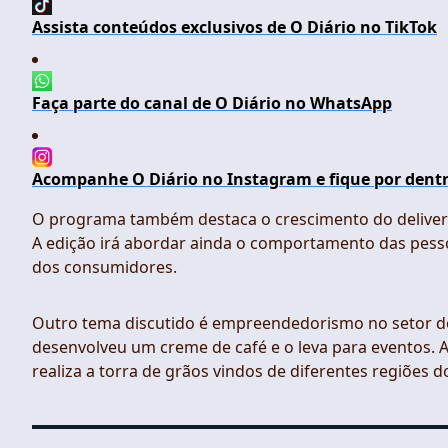
Assista conteúdos exclusivos de O Diário no TikTok
Faça parte do canal de O Diário no WhatsApp
Acompanhe O Diário no Instagram e fique por dentr
O programa também destaca o crescimento do delivery 
A edição irá abordar ainda o comportamento das pesso
dos consumidores.
Outro tema discutido é empreendedorismo no setor d
desenvolveu um creme de café e o leva para eventos
realiza a torra de grãos vindos de diferentes regiões do