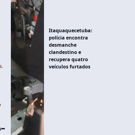
Itaquaquecetuba:
polícia encontra
desmanche
clandestino e
recupera quatro
s.
veículos furtados
e
s