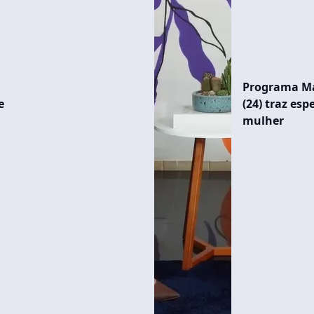
Programa Ma
e
(24) traz es
mulher