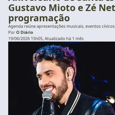
Gustavo Mioto e Zé Neto
programação
Agenda reúne apresentações musicais, eventos cívicos, 
Por
O Diário
19/06/2026 15h05, Atualizado há 1 mês