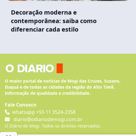
Decoração moderna e
contemporânea: saiba como
diferenciar cada estilo
O maior portal de notícias de Mogi das Cruzes, Suzano,
Itaquá e de todas as cidades da região do Alto Tietê.
Informação de qualidade e credibilidade.
Fale Conosco
whatsapp +55 11 3524-2358
diario@odiariodemogi.com.br
O Diário de Mogi. Todos os direitos reservados.