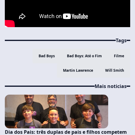
Tags
Bad Boys
Bad Boys: Até o Fim
Filme
Martin Lawrence
Will Smith
Mais noticias
Dia dos Pais: três duplas de pais e filhos competem