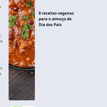
s
8 receitas veganas
para o almoço de
Dia dos Pais
”,
os
as
e