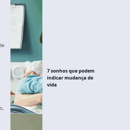
de
V
7 sonhos que podem
indicar mudança de
vida
o,