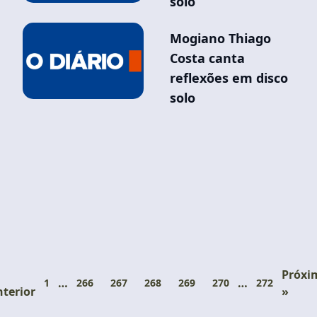
solo
Mogiano Thiago
Costa canta
reflexões em disco
solo
Próxi
…
…
1
266
267
268
269
270
272
terior
»