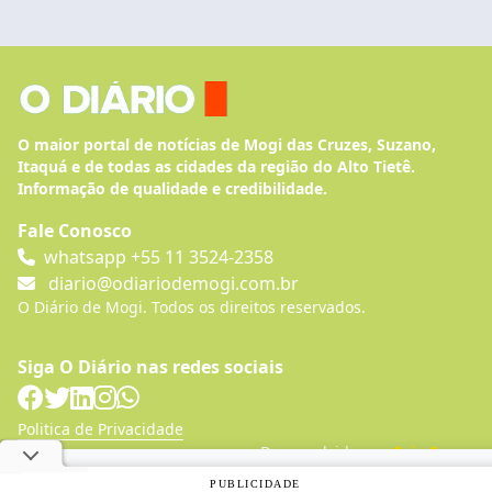
O maior portal de notícias de Mogi das Cruzes, Suzano,
Itaquá e de todas as cidades da região do Alto Tietê.
Informação de qualidade e credibilidade.
Fale Conosco
whatsapp +55 11 3524-2358
diario@odiariodemogi.com.br
O Diário de Mogi. Todos os direitos reservados.
Siga O Diário nas redes sociais
Politica de Privacidade
Desenvolvido por
Caio Souza
Utilizamos cookies, de acordo com a nossa
Política de
PUBLICIDADE