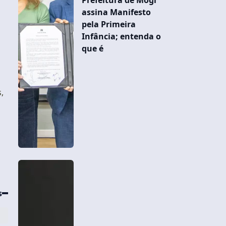
assina Manifesto
pela Primeira
Infância; entenda o
que é
,
s