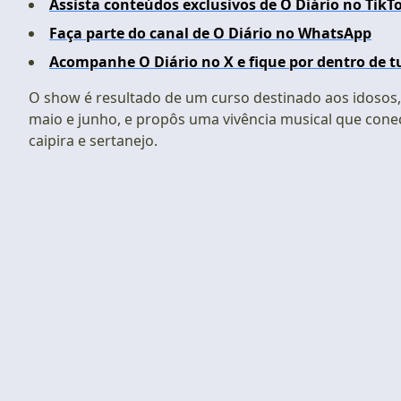
Assista conteúdos exclusivos de O Diário no TikT
Faça parte do canal de O Diário no WhatsApp
Acompanhe O Diário no X e fique por dentro de t
O show é resultado de um curso destinado aos idosos,
maio e junho, e propôs uma vivência musical que conec
caipira e sertanejo.