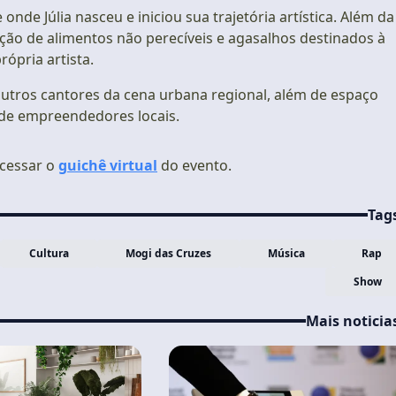
de Júlia nasceu e iniciou sua trajetória artística. Além da
ão de alimentos não perecíveis e agasalhos destinados à
ópria artista.
tros cantores da cena urbana regional, além de espaço
 de empreendedores locais.
acessar o
guichê virtual
do evento.
Tag
Cultura
Mogi das Cruzes
Música
Rap
Show
Mais noticia