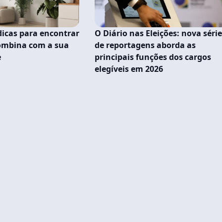
dicas para encontrar
O Diário nas Eleições: nova séri
combina com a sua
de reportagens aborda as
e
principais funções dos cargos
elegíveis em 2026