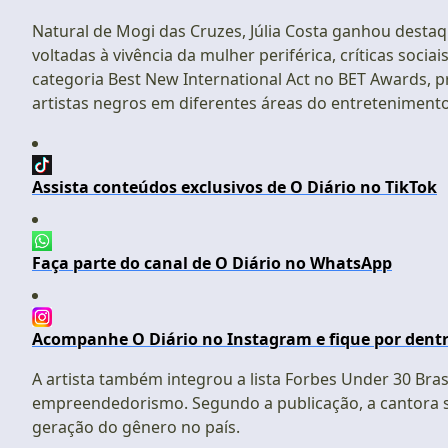
Natural de Mogi das Cruzes, Júlia Costa ganhou destaq
voltadas à vivência da mulher periférica, críticas so
categoria Best New International Act no BET Awards, 
artistas negros em diferentes áreas do entretenimento
Assista conteúdos exclusivos de O Diário no TikTok
Faça parte do canal de O Diário no WhatsApp
Acompanhe O Diário no Instagram e fique por dentr
A artista também integrou a lista Forbes Under 30 Bra
empreendedorismo. Segundo a publicação, a cantora 
geração do gênero no país.