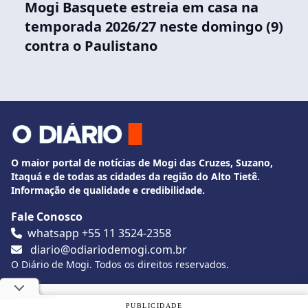
Mogi Basquete estreia em casa na
temporada 2026/27 neste domingo (9)
contra o Paulistano
O maior portal de notícias de Mogi das Cruzes, Suzano,
Itaquá e de todas as cidades da região do Alto Tietê.
Informação de qualidade e credibilidade.
Fale Conosco
whatsapp +55 11 3524-2358
diario@odiariodemogi.com.br
O Diário de Mogi. Todos os direitos reservados.
Siga O Diário nas redes sociais
Utilizamos cookies, de acordo com a nossa
Política de
PUBLICIDADE