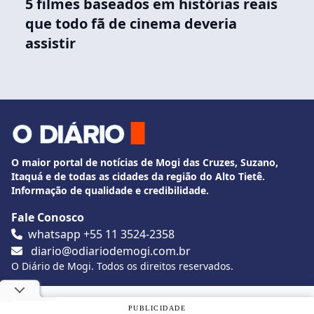
5 filmes baseados em histórias reais
que todo fã de cinema deveria
assistir
O maior portal de notícias de Mogi das Cruzes, Suzano,
Itaquá e de todas as cidades da região do Alto Tietê.
Informação de qualidade e credibilidade.
Fale Conosco
whatsapp +55 11 3524-2358
diario@odiariodemogi.com.br
O Diário de Mogi. Todos os direitos reservados.
Siga O Diário nas redes sociais
Utilizamos cookies, de acordo com a nossa
Política de
PUBLICIDADE