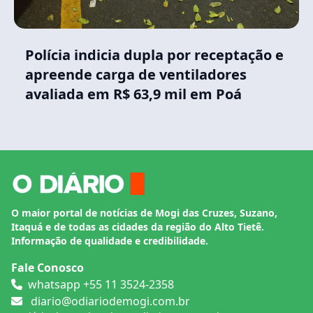
Polícia indicia dupla por receptação e
apreende carga de ventiladores
avaliada em R$ 63,9 mil em Poá
O maior portal de notícias de Mogi das Cruzes, Suzano,
Itaquá e de todas as cidades da região do Alto Tietê.
Informação de qualidade e credibilidade.
Fale Conosco
whatsapp +55 11 3524-2358
diario@odiariodemogi.com.br