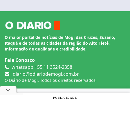
O maior portal de notícias de Mogi das Cruzes, Suzano,
Itaquá e de todas as cidades da região do Alto Tietê.
Informação de qualidade e credibilidade.
Fale Conosco
whatsapp +55 11 3524-2358
diario@odiariodemogi.com.br
O Diário de Mogi. Todos os direitos reservados.
Siga O Diário nas redes sociais
Utilizamos cookies, de acordo com a nossa
Política de
PUBLICIDADE
Privacidade
, e ao continuar navegando, você concorda com
estas condições.
Politica de Privacidade
Desenvolvido por
Caio Souza
OK