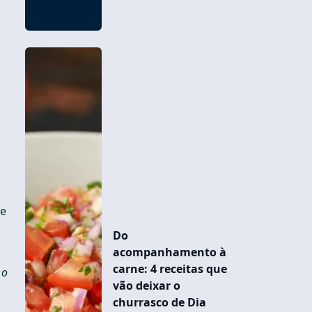
te
Do
acompanhamento à
carne: 4 receitas que
 o
vão deixar o
churrasco de Dia