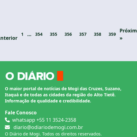
Próxi
…
1
354
355
356
357
358
359
nterior
»
O maior portal de notícias de Mogi das Cruzes, Suzano,
Itaquá e de todas as cidades da região do Alto Tietê.
Informação de qualidade e credibilidade.
Fale Conosco
whatsapp +55 11 3524-2358
diario@odiariodemogi.com.br
O Diário de Mogi. Todos os direitos reservados.