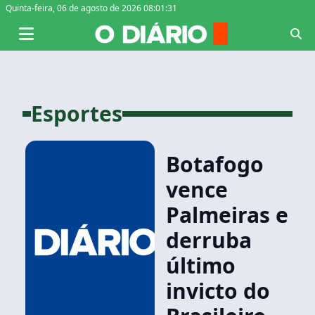
Quinta-feira,
06 de agosto de 2026 08:01:31
Esportes
Botafogo
vence
Palmeiras e
derruba
último
invicto do