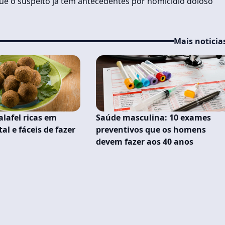
 que o suspeito já tem antecedentes por homicídio doloso
Mais noticia
falafel ricas em
Saúde masculina: 10 exames
al e fáceis de fazer
preventivos que os homens
devem fazer aos 40 anos