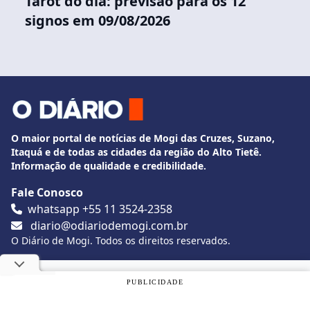
Tarot do dia: previsão para os 12
signos em 09/08/2026
O maior portal de notícias de Mogi das Cruzes, Suzano,
Itaquá e de todas as cidades da região do Alto Tietê.
Informação de qualidade e credibilidade.
Fale Conosco
whatsapp +55 11 3524-2358
diario@odiariodemogi.com.br
O Diário de Mogi. Todos os direitos reservados.
Siga O Diário nas redes sociais
Utilizamos cookies, de acordo com a nossa
Política de
PUBLICIDADE
Privacidade
, e ao continuar navegando, você concorda com
estas condições.