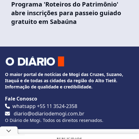
Programa 'Roteiros do Patrimônio'
abre inscrições para passeio guiado
gratuito em Sabaúna
O maior portal de notícias de Mogi das Cruzes, Suzano,
Itaquá e de todas as cidades da região do Alto Tietê.
Informação de qualidade e credibilidade.
Fale Conosco
whatsapp +55 11 3524-2358
diario@odiariodemogi.com.br
O Diário de Mogi. Todos os direitos reservados.
Siga O Diário nas redes sociais
Utilizamos cookies, de acordo com a nossa
Política de
PUBLICIDADE