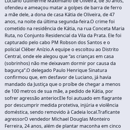
Luciano Guilherme Maximiano de Oliveira, de 30 anos,
ofendeu e ameaçou matar a golpes de barra de ferro
a mãe dele, a dona de casa Kátia de Oliveira, de 47
anos, na noite da última segunda-feira.O crime foi
cometido na residência de Kátia, na rua Conceta Maria
Ruta, no Conjunto Residencial da Vila da Prata. Ele foi
capturado pelo cabo PM Robson dos Santos e o
policial Cléber Anízio.A equipe o escoltou ao Distrito
Central, onde ele alegou que “as crianças em casa
(sobrinhos) não me deixavam dormir por causa da
bagunça”.O delegado Paulo Henrique Sinatura
confirmou que, em desfavor de Luciano, já havia
mandado da Justiça que o proíbe de chegar a menos
de 100 metros de sua mãe, a pedido de Kátia, por
sofrer agressão anterior.Ele foi autuado em flagrante
por descumprir medida protetiva, injúria e violência
doméstica, sendo removido à Cadeia local.Traficante
agressorO vendedor Michael Douglas Monteiro
Ferreira, 24 anos, além de plantar maconha em cinco