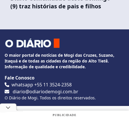
(9) traz histórias de pais e filhos
O maior portal de notícias de Mogi das Cruzes, Suzano,
Itaquá e de todas as cidades da região do Alto Tietê.
Informação de qualidade e credibilidade.
Fale Conosco
whatsapp +55 11 3524-2358
diario@odiariodemogi.com.br
O Diário de Mogi. Todos os direitos reservados.
Siga O Diário nas redes sociais
Utilizamos cookies, de acordo com a nossa
Política de
PUBLICIDADE
Privacidade
, e ao continuar navegando, você concorda com
estas condições.