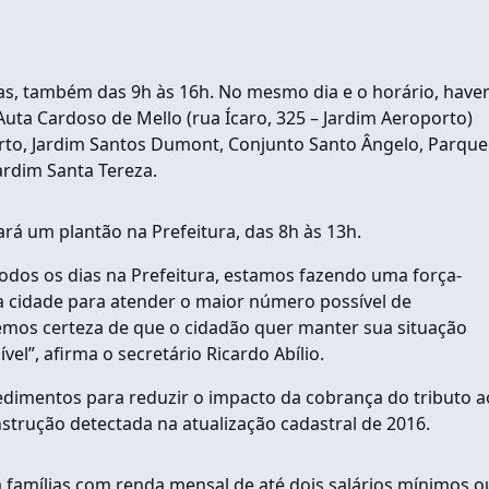
as, também das 9h às 16h. No mesmo dia e o horário, have
ta Cardoso de Mello (rua Ícaro, 325 – Jardim Aeroporto)
to, Jardim Santos Dumont, Conjunto Santo Ângelo, Parque
ardim Santa Tereza.
fará um plantão na Prefeitura, das 8h às 13h.
dos os dias na Prefeitura, estamos fazendo uma força-
 da cidade para atender o maior número possível de
Temos certeza de que o cidadão quer manter sua situação
vel”, afirma o secretário Ricardo Abílio.
edimentos para reduzir o impacto da cobrança do tributo a
strução detectada na atualização cadastral de 2016.
 famílias com renda mensal de até dois salários mínimos o