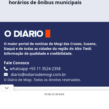
horários de ônibus municipais
O maior portal de notícias de Mogi das Cruzes, Suzano,
Itaquá e de todas as cidades da região do Alto Tietê.
Informação de qualidade e credibilidade.
Fale Conosco
whatsapp +55 11 3524-2358
diario@odiariodemogi.com.br
O Diário de Mogi. Todos os direitos reservados.
Siga O Diário nas redes sociais
Utilizamos cookies, de acordo com a nossa
Política de
PUBLICIDADE
Privacidade
, e ao continuar navegando, você concorda com
estas condições.
Politica de Privacidade